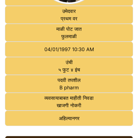
उमेदवार
प्रथम वर
माळी पोट जात
फुलमाळी
04/01/1997 10:30 AM
उंची
५ फुट ४ इंच
पदवी तपशील
B pharm
व्यवसायाबाबत माहीती निवडा
खाजगी नोकरी
अहि‍ल्‍यानगर