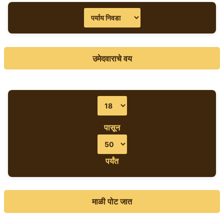
उमेदवाराचे वय
पासून
पर्यंत
माळी पोट जात