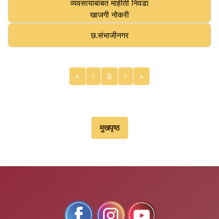
व्यवसायाबाबत माहीती निवडा
खाजगी नोकरी
छ.संभाजीनगर
«
‹
6
›
»
मुखपृष्‍ठ