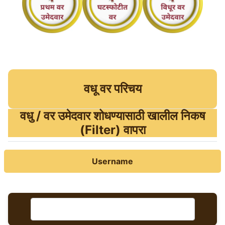
वधू वर परिचय
वधु / वर उमेदवार शोधण्‍यासाठी खालील निकष
(Filter) वापरा
Username