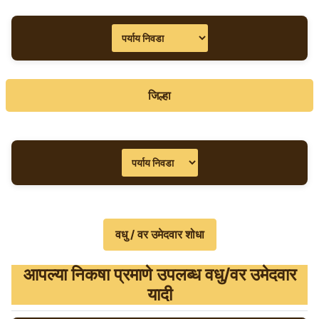
जिल्हा
आपल्‍या निकषा प्रमाणे उपलब्‍ध वधु/वर उमेदवार
यादी