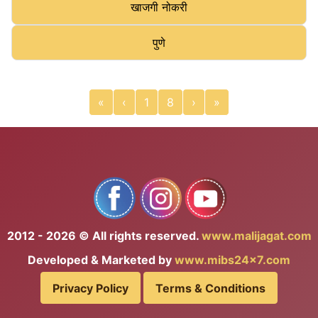
खाजगी नोकरी
पुणे
«
‹
1
8
›
»
2012 - 2026 © All rights reserved.
www.malijagat.com
Developed & Marketed by
www.mibs24x7.com
Privacy Policy
Terms & Conditions