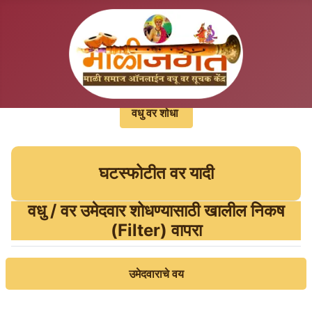
वधु वर शोधा
घटस्‍फोटीत वर यादी
वधु / वर उमेदवार शोधण्‍यासाठी खालील निकष
(Filter) वापरा
उमेदवाराचे वय